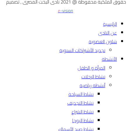
حقوق الملكية محفوظة @ 2021 نادى اليخت المصرى , تصميم
e
-vision
الرئيسية
عن النادى
شئون العضوية
تجديد الأشتراكات السنوية
الأنشطة
المرأة و الطفل
نشاط الرحلات
أنشطة رياضية
نشاط السباحة
نشاط التجديف
نشاط الشراع
نشاط اليوجا
نشاط صيد الأسماك