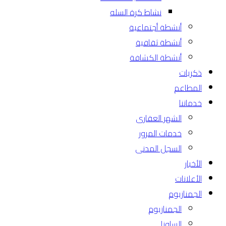
نشاط كرة السله
أنشطة أجتماعية
أنشطة ثقافية
أنشطة الكشافة
ذكريات
المطاعم
خدماتنا
الشهر العقارى
خدمات المرور
السجل المدنى
الأخبار
الأعلانات
الجمنازيوم
الجمنازيوم
الساونا