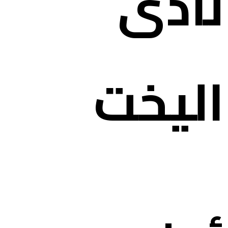
نادى
اليخت