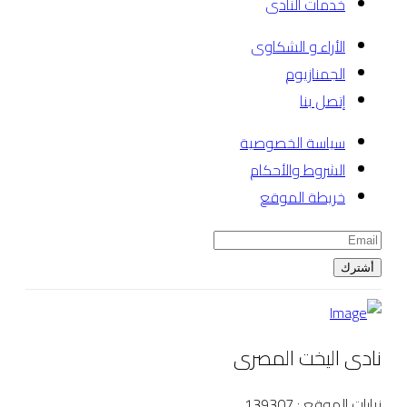
خدمات النادى
الأراء و الشكاوى
الجمنازيوم
إتصل بنا
سياسة الخصوصية
الشروط والأحكام
خريطة الموقع
أشترك
نادى اليخت المصرى
زيارات الموقع : 139307