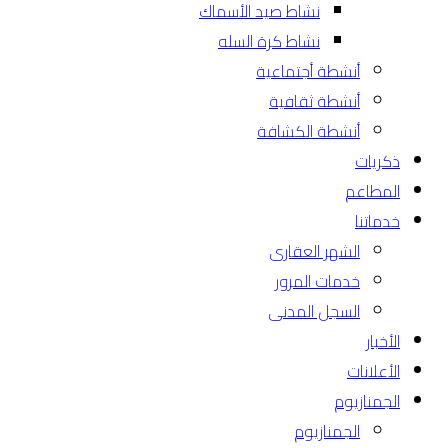
نشاط صيد الأسماك
نشاط كرة السله
أنشطة أجتماعية
أنشطة ثقافية
أنشطة الكشافة
ذكريات
المطاعم
خدماتنا
الشهر العقارى
خدمات المرور
السجل المدنى
الأخبار
الأعلانات
الجمنازيوم
الجمنازيوم