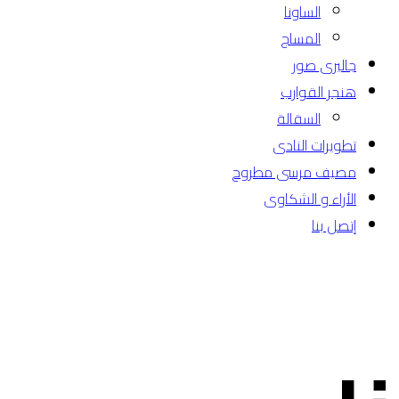
الساونا
المساج
جاليرى صور
هنجر القوارب
السقالة
تطويرات النادى
مصيف مرسى مطروح
الأراء و الشكاوى
إتصل بنا