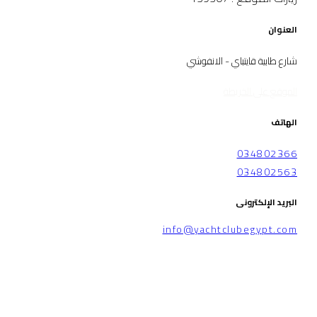
العنوان
شارع طابية قايتباي - الانفوشي
الموقع على الخريطة
الهاتف
034802366
034802563
البريد الإلكترونى
info@yachtclubegypt.com