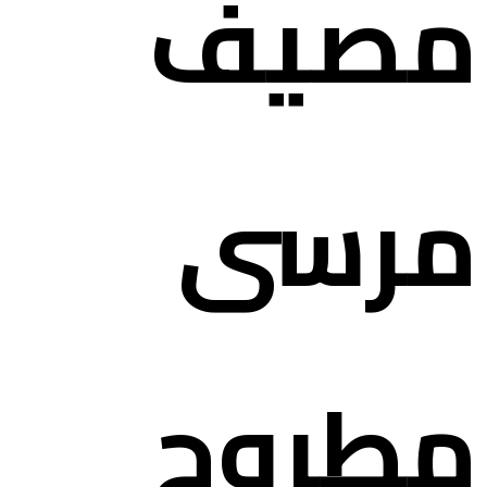
مصيف
مرسى
مطروح