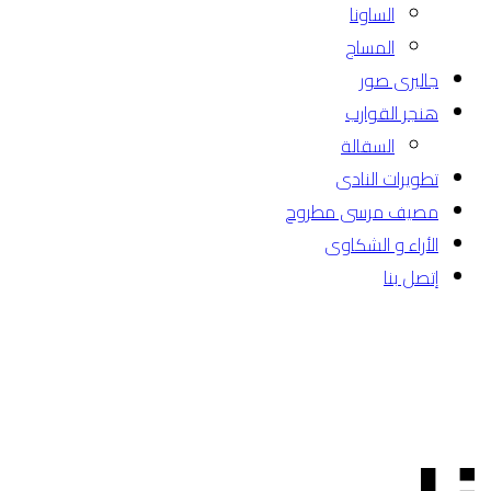
الساونا
المساج
جاليرى صور
هنجر القوارب
السقالة
تطويرات النادى
مصيف مرسى مطروح
الأراء و الشكاوى
إتصل بنا