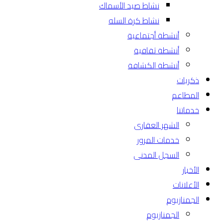
نشاط صيد الأسماك
نشاط كرة السله
أنشطة أجتماعية
أنشطة ثقافية
أنشطة الكشافة
ذكريات
المطاعم
خدماتنا
الشهر العقارى
خدمات المرور
السجل المدنى
الأخبار
الأعلانات
الجمنازيوم
الجمنازيوم