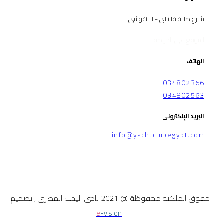
شارع طابية قايتباي - الانفوشي
الموقع على الخريطة
الهاتف
034802366
034802563
البريد الإلكترونى
info@yachtclubegypt.com
حقوق الملكية محفوظة @ 2021 نادى اليخت المصرى , تصميم
e
-vision