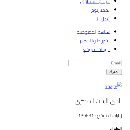
الأراء و الشكاوى
الجمنازيوم
إتصل بنا
سياسة الخصوصية
الشروط والأحكام
خريطة الموقع
أشترك
نادى اليخت المصرى
زيارات الموقع : 139631
العنوان