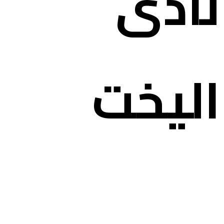
نادى
اليخت