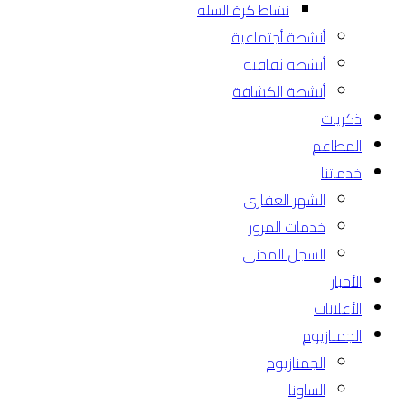
نشاط كرة السله
أنشطة أجتماعية
أنشطة ثقافية
أنشطة الكشافة
ذكريات
المطاعم
خدماتنا
الشهر العقارى
خدمات المرور
السجل المدنى
الأخبار
الأعلانات
الجمنازيوم
الجمنازيوم
الساونا