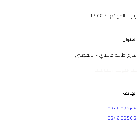
زيارات الموقع : 139327
العنوان
شارع طابية قايتباي - الانفوشي
الموقع على الخريطة
الهاتف
034802366
034802563