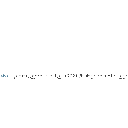
 الملكية محفوظة @ 2021 نادى اليخت المصرى , تصميم
-vision