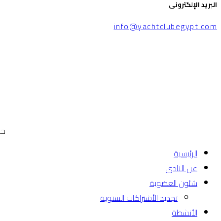
البريد الإلكترونى
info@yachtclubegypt.com
حقوق
الرئيسية
عن النادى
شئون العضوية
تجديد الأشتراكات السنوية
الأنشطة