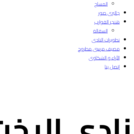
المساج
جاليرى صور
هنجر القوارب
السقالة
تطويرات النادى
مصيف مرسى مطروح
الأراء و الشكاوى
إتصل بنا
نادى اليخت