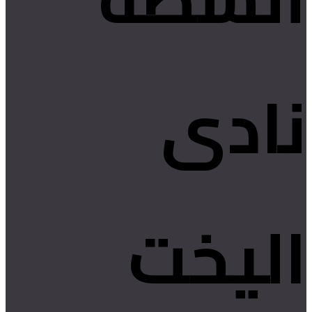
نادى
اليخت