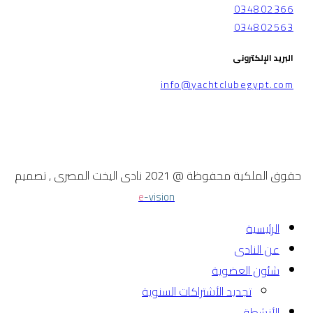
034802366
034802563
البريد الإلكترونى
info@yachtclubegypt.com
حقوق الملكية محفوظة @ 2021 نادى اليخت المصرى , تصميم
e
-vision
الرئيسية
عن النادى
شئون العضوية
تجديد الأشتراكات السنوية
الأنشطة