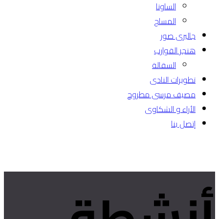
الساونا
المساج
جاليرى صور
هنجر القوارب
السقالة
تطويرات النادى
مصيف مرسى مطروح
الأراء و الشكاوى
إتصل بنا
أنشطة