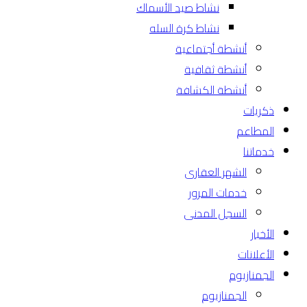
نشاط صيد الأسماك
نشاط كرة السله
أنشطة أجتماعية
أنشطة ثقافية
أنشطة الكشافة
ذكريات
المطاعم
خدماتنا
الشهر العقارى
خدمات المرور
السجل المدنى
الأخبار
الأعلانات
الجمنازيوم
الجمنازيوم