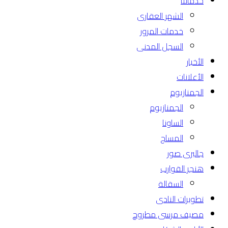
خدماتنا
الشهر العقارى
خدمات المرور
السجل المدنى
الأخبار
الأعلانات
الجمنازيوم
الجمنازيوم
الساونا
المساج
جاليرى صور
هنجر القوارب
السقالة
تطويرات النادى
مصيف مرسى مطروح