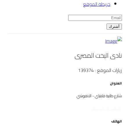
خريطة الموقع
أشترك
نادى اليخت المصرى
زيارات الموقع : 139374
العنوان
شارع طابية قايتباي - الانفوشي
الموقع على الخريطة
الهاتف