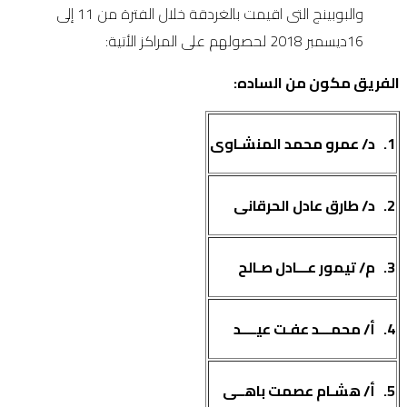
والبوبينج التى اقيمت بالغردقة خلال الفترة من 11 إلى
16ديسمبر 2018 لحصولهم على المراكز الأتية:
الفريق مكون من الساده:
1.
د/ عمرو محمد المنشـاوى
2.
د/ طارق عادل الحرقانى
3.
م/ تيمور عـــادل صـالح
4.
أ/ محمـــد عفـت عيــــد
5.
أ/ هشـام عصمت باهــى