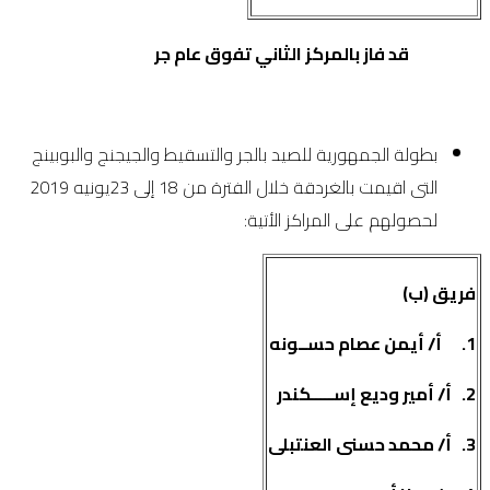
قد فاز بالمركز الثاني تفوق عام جر
بطولة الجمهورية للصيد بالجر والتسقيط والجيجنج والبوبينج
التى اقيمت بالغردقة خلال الفترة من 18 إلى 23يونيه 2019
لحصولهم على المراكز الأتية:
فريق (ب)
1.
أ/ أيمن عصام حســونه
2.
أ/ أمير وديع إســـــكندر
3.
أ/ محمد حسنى العنتبلى