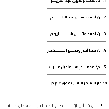
1.
د/ عصـــام علوى عبد العزيــــز
2.
ر/ أحمد حســـن عبد الدايـــــــم
3.
ر/ أحمد وائـــــل شــــــــــتيوى
4.
د/ مينا أمير وديــــع إســـــــكندر
5.
م/ محمــــد إســـماعيل عــــرب
قد فاز بالمركز الثاني تفوق عام جر
بطولة كأس الإتحاد المصرى للصيد بالجر والتسقيط والجيجنج