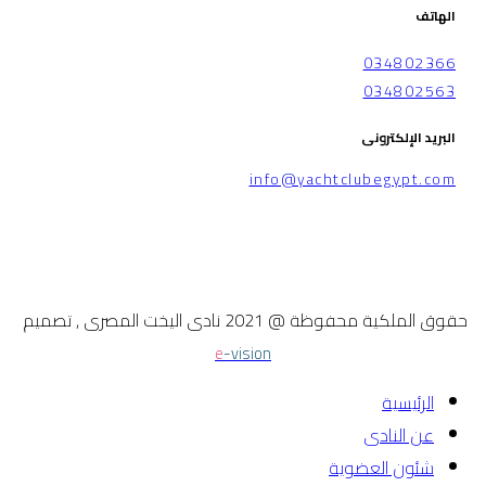
الهاتف
034802366
034802563
البريد الإلكترونى
info@yachtclubegypt.com
حقوق الملكية محفوظة @ 2021 نادى اليخت المصرى , تصميم
e
-vision
الرئيسية
عن النادى
شئون العضوية