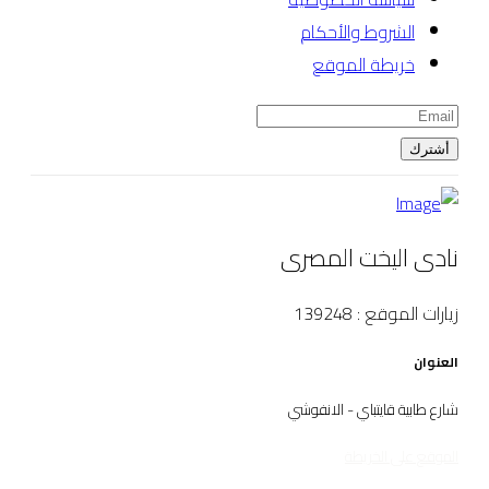
الشروط والأحكام
خريطة الموقع
أشترك
نادى اليخت المصرى
زيارات الموقع : 139248
العنوان
شارع طابية قايتباي - الانفوشي
الموقع على الخريطة