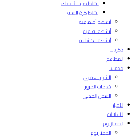
نشاط صيد الأسماك
نشاط كرة السله
أنشطة أجتماعية
أنشطة ثقافية
أنشطة الكشافة
ذكريات
المطاعم
خدماتنا
الشهر العقارى
خدمات المرور
السجل المدنى
الأخبار
الأعلانات
الجمنازيوم
الجمنازيوم