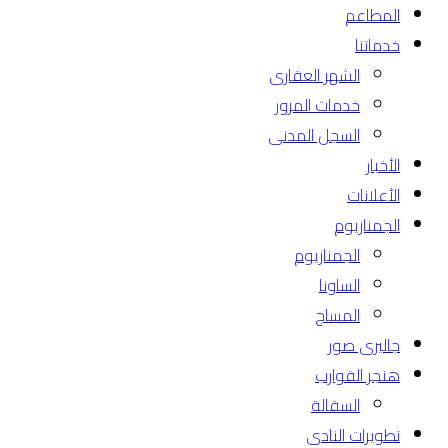
المطاعم
خدماتنا
الشهر العقارى
خدمات المرور
السجل المدنى
الأخبار
الأعلانات
الجمنازيوم
الجمنازيوم
الساونا
المساج
جاليرى صور
هنجر القوارب
السقالة
تطويرات النادى