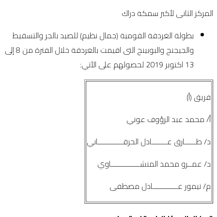
المركز الثانى لأكبر سمكة دراك
بطولة الغردقة القومية (جمال نظيم) للصيد بالجر والتسقيط
والجيجنج والبوبينج التى اقيمت بالغردقة خلال الفترة من 8 إلى
13 اكتوبر 2019 لحصولهم على الآتي:
فريق (أ)
أ/ محمد عبد الرؤوف عوني
د/ طــــــارق عــــــــادل الحرقـــــــــــــاني
د/ عمــرو محمد المنشـــــــــــــــاوي
م/ تيمور عـــــــــــــادل مصطفى