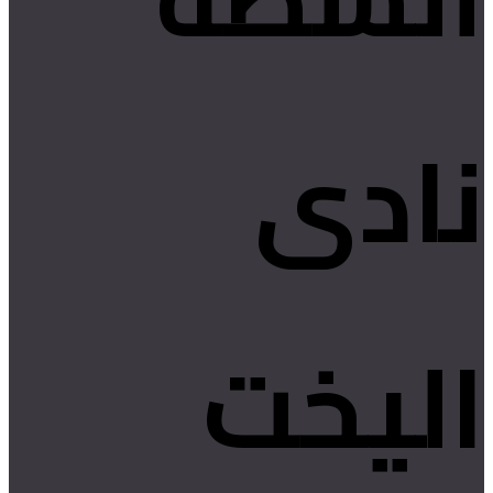
نادى
اليخت