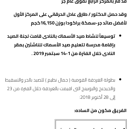
قد فاز بالمركز الرابع تفوق عام جر
وقد حصل الدكتور / طارق عادل الحرقاني على المركز الأول
لأفضل صائد جر-سمكة براكودا بوزن 16,150كجم
توسيعاً لنشاط صيد الأسماك بالنادى قامت لجنة الصيد
بإقامة مدرسة لتعليم صيد الأسماك للناشئين بمقر
النادى خلال الفترة من 1-14 سبتمبر 2019 .
بطولة الغردقة القومية ( جمال نظيم ) للصيد بالجر والتسقيط
والجيجنج والبوبينج التى اقيمت بالغردقة خلال الفترة من 23
إلى 28 أكتوبر 2018:
الفريق مكون من الساده: