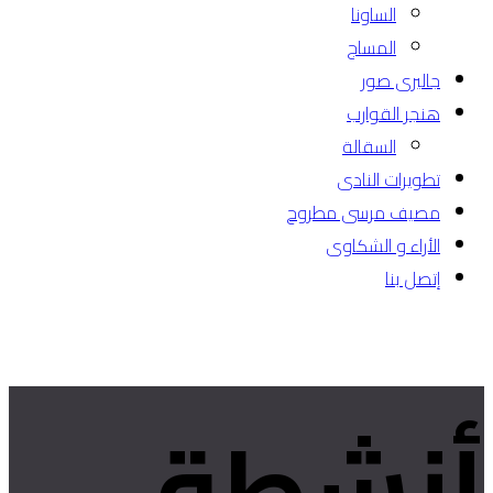
الساونا
المساج
جاليرى صور
هنجر القوارب
السقالة
تطويرات النادى
مصيف مرسى مطروح
الأراء و الشكاوى
إتصل بنا
أنشطة