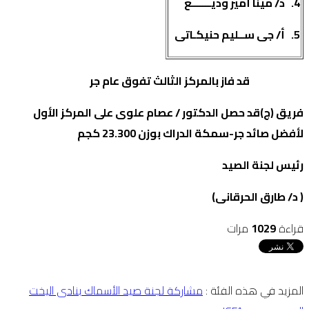
4.
د/ مينا أمير وديـــــــع
5.
أ/ جى ســليم حنيكـاتى
قد فاز بالمركز الثالث تفوق عام جر
فريق (ج)قد حصل الدكتور / عصام علوى على المركز الأول
لأفضل صائد جر-سمكة الدراك بوزن 23.300 كجم
رئيس لجنة الصيد
( د/ طارق الحرقانى)
قراءة
1029
مرات
المزيد في هذه الفئة :
مشاركة لجنة صيد الأسماك بنادى اليخت