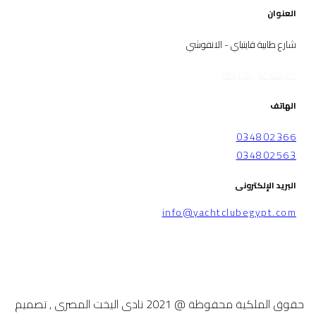
العنوان
شارع طابية قايتباي - الانفوشي
الموقع على الخريطة
الهاتف
034802366
034802563
البريد الإلكترونى
info@yachtclubegypt.com
حقوق الملكية محفوظة @ 2021 نادى اليخت المصرى , تصميم