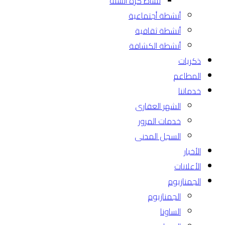
نشاط كرة السله
أنشطة أجتماعية
أنشطة ثقافية
أنشطة الكشافة
ذكريات
المطاعم
خدماتنا
الشهر العقارى
خدمات المرور
السجل المدنى
الأخبار
الأعلانات
الجمنازيوم
الجمنازيوم
الساونا