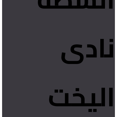
نادى
اليخت