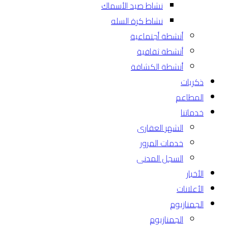
نشاط صيد الأسماك
نشاط كرة السله
أنشطة أجتماعية
أنشطة ثقافية
أنشطة الكشافة
ذكريات
المطاعم
خدماتنا
الشهر العقارى
خدمات المرور
السجل المدنى
الأخبار
الأعلانات
الجمنازيوم
الجمنازيوم