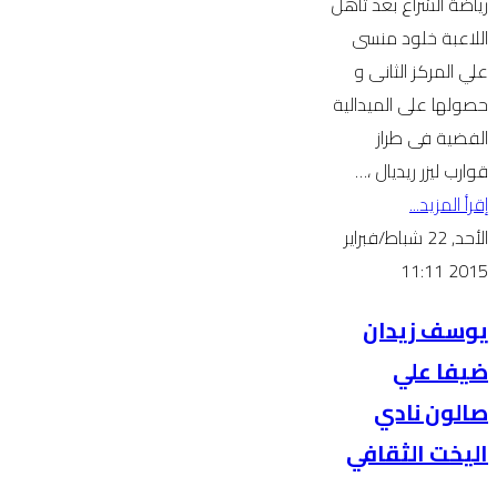
رياضة الشراع بعد تأهل
اللاعبة خلود منسى
علي المركز الثانى و
حصولها على الميدالية
الفضية فى طراز
قوارب ليزر ريديال ،…
إقرأ المزيد...
الأحد, 22 شباط/فبراير
2015 11:11
يوسف زيدان
ضيفا علي
صالون نادي
اليخت الثقافي