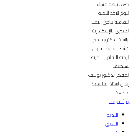
APN : تنظم مساء
اليوم الاحد اللجنة
الثقافية بنادى اليخت
المصرى بالإسكندرية
برئاسة الدكتور سمير
كشك ، ندوة صالون
اليخت الثقافى .. حيث
تستضيف
المفكر الدكتور يوسف
زيدان استاذ الفلسفة
بجامعة…
إقرأ المزيد...
البداية
السابق