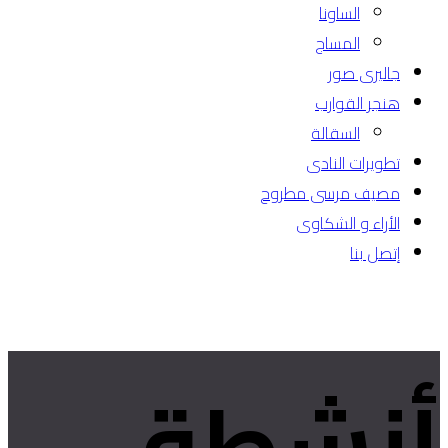
الساونا
المساج
جاليرى صور
هنجر القوارب
السقالة
تطويرات النادى
مصيف مرسى مطروح
الأراء و الشكاوى
إتصل بنا
أنشطة