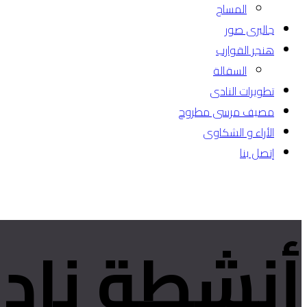
المساج
جاليرى صور
هنجر القوارب
السقالة
تطويرات النادى
مصيف مرسى مطروح
الأراء و الشكاوى
إتصل بنا
أنشطة ناد