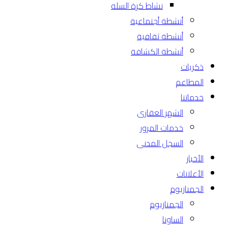
نشاط كرة السله
أنشطة أجتماعية
أنشطة ثقافية
أنشطة الكشافة
ذكريات
المطاعم
خدماتنا
الشهر العقارى
خدمات المرور
السجل المدنى
الأخبار
الأعلانات
الجمنازيوم
الجمنازيوم
الساونا