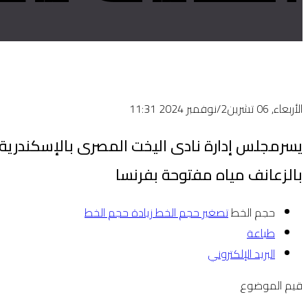
الأربعاء, 06 تشرين2/نوفمبر 2024 11:31
يسرمجلس إدارة نادى اليخت المصرى بالإسكندرية ب
بالزعانف مياه مفتوحة بفرنسا
حجم الخط
تصغير حجم الخط
زيادة حجم الخط
طباعة
البريد الإلكتروني
قيم الموضوع