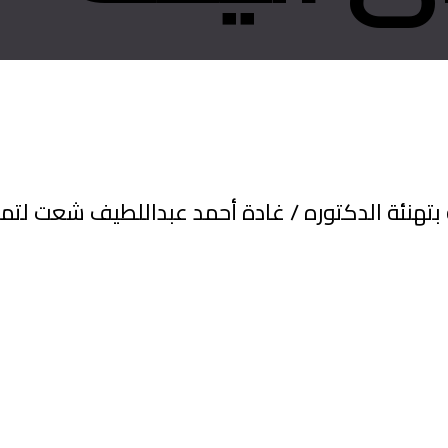
تهنئة الدكتوره / غادة أحمد عبداللطيف شعت لتمث