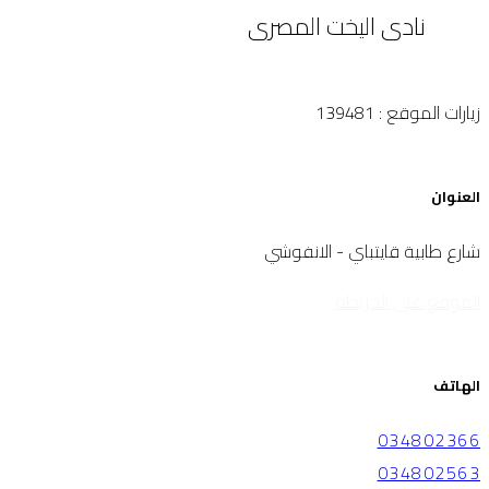
نادى اليخت المصرى
زيارات الموقع : 139481
العنوان
شارع طابية قايتباي - الانفوشي
الموقع على الخريطة
الهاتف
034802366
034802563