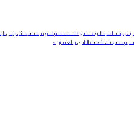
 بتهنئة السيد اللواء دكتور / أحمد حسام لفوزه بمنصب نائب رئيس الإتحا
تقديم خصومات لأعضاء النادى و العاملين »