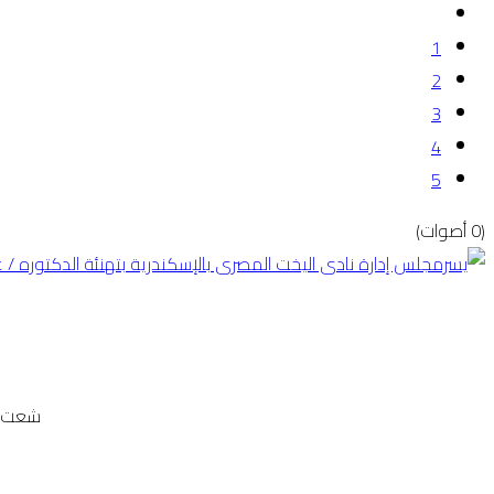
1
2
3
4
5
(0 أصوات)
شعت لت