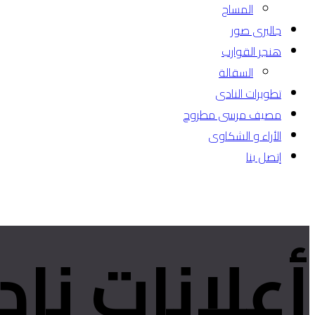
المساج
جاليرى صور
هنجر القوارب
السقالة
تطويرات النادى
مصيف مرسى مطروح
الأراء و الشكاوى
إتصل بنا
أعلانات نا