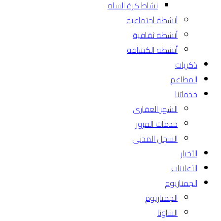
نشاط كرة السله
أنشطة أجتماعية
أنشطة ثقافية
أنشطة الكشافة
ذكريات
المطاعم
خدماتنا
الشهر العقارى
خدمات المرور
السجل المدنى
الأخبار
الأعلانات
الجمنازيوم
الجمنازيوم
الساونا