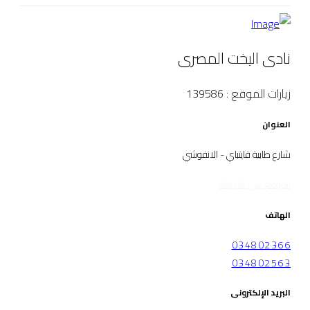
نادى اليخت المصرى
زيارات الموقع : 139586
العنوان
شارع طابية قايتباي - الانفوشي
الموقع على الخريطة
الهاتف
034802366
034802563
البريد الإلكترونى