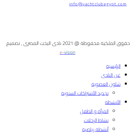
info@yachtclubegypt.com
حقوق الملكية محفوظة @ 2021 نادى اليخت المصرى , تصميم
e
-vision
الرئيسية
عن النادى
شئون العضوية
تجديد الأشتراكات السنوية
الأنشطة
المرأة و الطفل
نشاط الرحلات
أنشطة رياضية