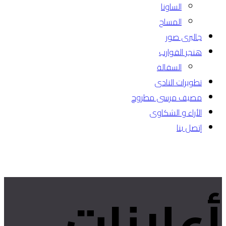
الساونا
المساج
جاليرى صور
هنجر القوارب
السقالة
تطويرات النادى
مصيف مرسى مطروح
الأراء و الشكاوى
إتصل بنا
أعلانات