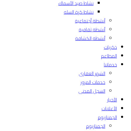
نشاط صيد الأسماك
نشاط كرة السله
أنشطة أجتماعية
أنشطة ثقافية
أنشطة الكشافة
ذكريات
المطاعم
خدماتنا
الشهر العقارى
خدمات المرور
السجل المدنى
الأخبار
الأعلانات
الجمنازيوم
الجمنازيوم