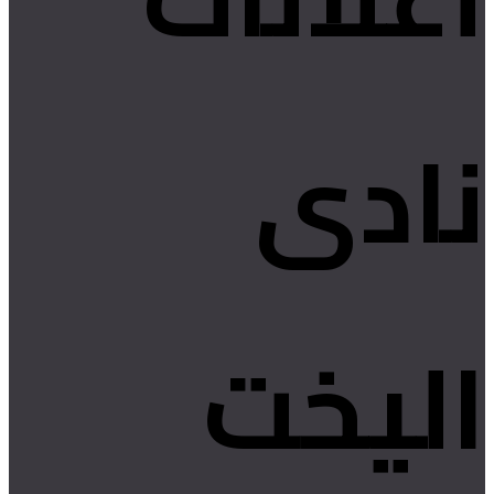
نادى
اليخت